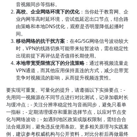
音视频同步等指标。
高校、企业网络环境下的优化
：当你处于教育网、企
业内网等高时延环境，尝试低延迟出口节点，结合路
由策略和本地DNS优化，观察是否明显降低起播时
间。
移动网络的抗干扰方案
：在4G/5G网络信号波动较大
时，VPN的线路切换可能带来短暂波动，需在稳定性
出现前提下再评估是否值得长期使用。
本地带宽受限情况下的分流策略
：通过将视频流量走
VPN通道，而其他应用保持直连的方式，减少总带宽
竞争对视频流的影响，从而提升视频连贯性。
要实现可重复、可量化的提升，请遵循以下实操要点：-
先用同一视频源在不同节点进行对比测试，记录加载时长
与缓冲点；- 关注分辨率稳定性与音画同步，避免只看单
一指标；- 定期清理缓存和重新选择节点，以应对节点变
化与网络波动；- 如遇到地区政策或版权限制，需结合合
法合规原则，避免违反使用条款。更多相关原理与实践案
例，建议参考权威机构与公开资料，对比分析后再做最终