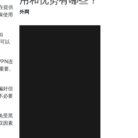
在提供
外网
保使用
如
你可以
VPN连
为重要。
偏好信
不必要
免受黑
双因素