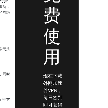
，付费
费
供商，
的网络
使
用
常无法
，同时
现在下载
外网加速
器VPN，
每日签到
全性方
即可获得