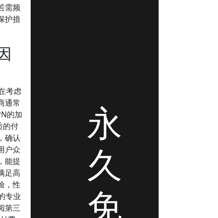
若需频
保护措
因
在考虑
商通常
永
PN的加
质的付
，确认
久
用户众
，能提
满足高
验，性
免
的专业
阅第三