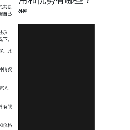
尤其是
外网
据自己
登录
况下。
露。此
种情况
情况。
算有限
和价格