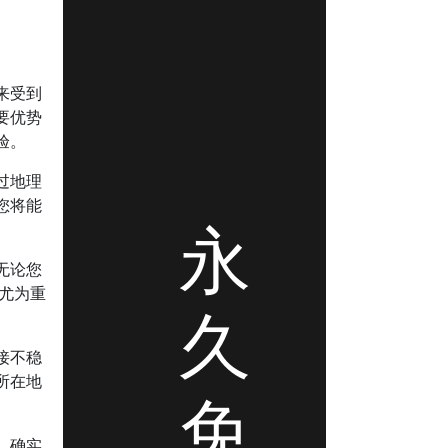
来受到
要优势
验。
过地理
您将能
永
无论您
说尤为重
久
接不稳
所在地
免
，确实