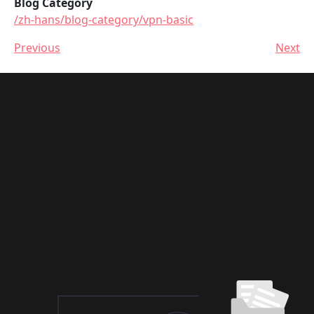
Blog Category
/zh-hans/blog-category/vpn-basic
Previous
Next